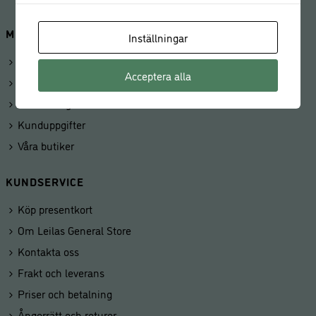
MINA SIDOR
Inställningar
Logga in
Acceptera alla
Mitt konto
Beställningar
Kunduppgifter
Våra butiker
KUNDSERVICE
Köp presentkort
Om Leilas General Store
Kontakta oss
Frakt och leverans
Priser och betalning
Ångerrätt och returer