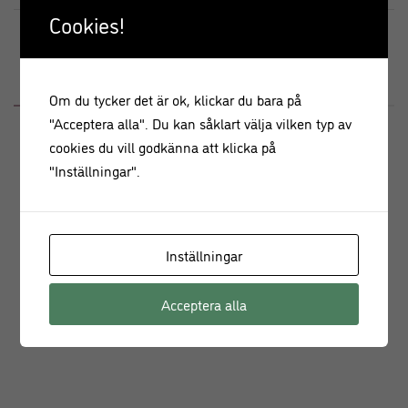
Cookies!
BESKRIVNING
RECENSIONER (1)
Om du tycker det är ok, klickar du bara på
"Acceptera alla". Du kan såklart välja vilken typ av
Beskrivning
cookies du vill godkänna att klicka på
"Inställningar".
Halloween Flaggspel i svart med guldtext.
Gör din egen Halloween-banner med detta gör-det-själv-kit.
Detta kit innehåller flaggor och band för att göra ett
Inställningar
flaggspel till din Halloween-fest. Häng det i fönstret eller
över Halloweendukningen eller buffén.
Acceptera alla
Längd: 2, 5 meter.