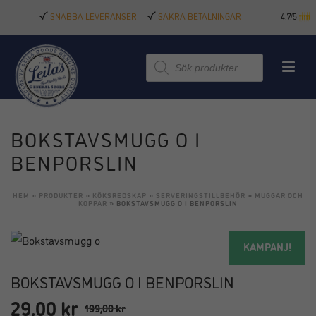
SNABBA LEVERANSER
SÄKRA BETALNINGAR
4.7/5
Produktsökning
BOKSTAVSMUGG O I
BENPORSLIN
HEM
»
PRODUKTER
»
KÖKSREDSKAP
»
SERVERINGSTILLBEHÖR
»
MUGGAR OCH
KOPPAR
»
BOKSTAVSMUGG O I BENPORSLIN
KAMPANJ!
BOKSTAVSMUGG O I BENPORSLIN
29,00
kr
Det
Det
199,00
kr