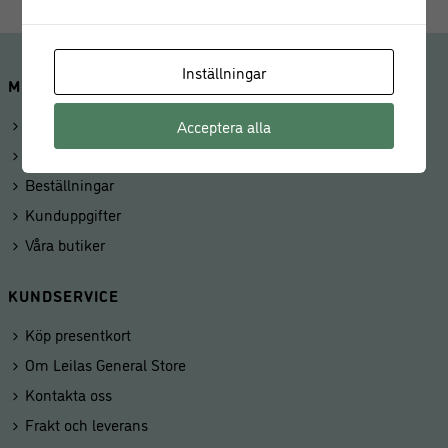
Inställningar
MINA SIDOR
Logga in
Acceptera alla
Mitt konto
Beställningar
Kunduppgifter
Våra butiker
KUNDSERVICE
Köp presentkort
Om Leilas General Store
Kontakta oss
Frakt och leverans