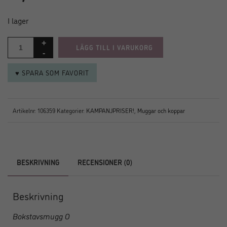
ursprungliga
nuvarande
priset
priset
I lager
var:
är:
199,00 kr.
29,00 kr.
LÄGG TILL I VARUKORG
♥ SPARA SOM FAVORIT
Artikelnr:
106359
Kategorier:
KAMPANJPRISER!
,
Muggar och koppar
BESKRIVNING
RECENSIONER (0)
Beskrivning
Bokstavsmugg O