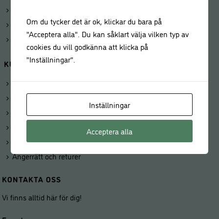
Beställningar
Om du tycker det är ok, klickar du bara på
Kunduppgifter
"Acceptera alla". Du kan såklart välja vilken typ av
Våra butiker
cookies du vill godkänna att klicka på
"Inställningar".
KUNDSERVICE
Köp presentkort
Om Leilas General Store
Inställningar
Kontakta oss
Frakt och leverans
Acceptera alla
Priser och betalning
Ångerrätt och returer
KONTAKTA OSS
Vi finns alltid här för dig!