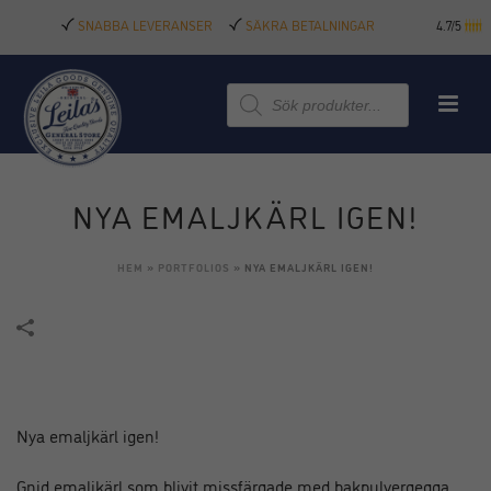
SNABBA LEVERANSER
SÄKRA BETALNINGAR
4.7/5
Produktsökning
NYA EMALJKÄRL IGEN!
HEM
»
PORTFOLIOS
»
NYA EMALJKÄRL IGEN!
Nya emaljkärl igen!
Gnid emaljkärl som blivit missfärgade med bakpulvergegga