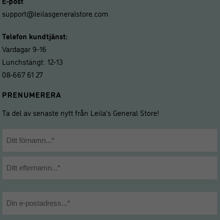
E-post
support@leilasgeneralstore.com
Telefon kundtjänst:
Vardagar 9-16
Lunchstängt: 12-13
08-667 61 27
PRENUMERERA
Ta del av senaste nytt från Leila’s General Store!
Namn
*
Förnamn
Efternamn
E-
post