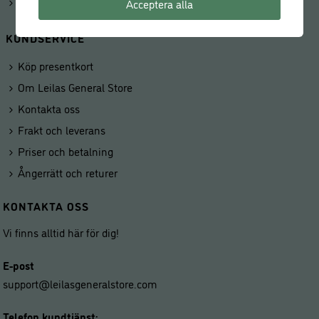
Våra butiker
Acceptera alla
KUNDSERVICE
Köp presentkort
Om Leilas General Store
Kontakta oss
Frakt och leverans
Priser och betalning
Ångerrätt och returer
KONTAKTA OSS
Vi finns alltid här för dig!
E-post
support@leilasgeneralstore.com
Telefon kundtjänst: