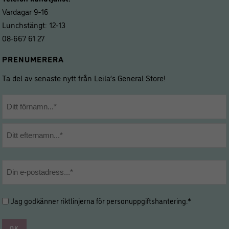
Vardagar 9-16
Lunchstängt: 12-13
08-667 61 27
PRENUMERERA
Ta del av senaste nytt från Leila’s General Store!
Namn
*
Förnamn
Efternamn
E-
post
*
Hantering
Jag godkänner riktlinjerna för
personuppgiftshantering
.*
av
personuppgifter