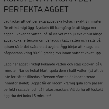
PERFEKTA ÄGGET
Jag tycker att det perfekta ägget ska kokas i exakt 8 minuter
för ett krämigt ägg. Nyckeln till framgång är att lägga ner
äggen i kokande vatten, på så vis vet man ju exakt hur länge
ägget kokar eftersom om de läggs i kallt vatten och sätts på
spisen så är det svårare att avgöra. Ägg börjar att koagulera
någonstans kring 80-90 grader, dvs innan vattnet kokat upp.
Lägg ner ägget i riktigt kokande vatten och ställ klockan på 8
minuter. När de kokat klart, spola dem i kallt vatten (så att de
inte fortsätter tillredas eftersom värmen är koncentrerad
innanför skalet). Ägget får en lagom krämig gula som passar
perfekt i sallader och på frukostmackan. Vill du ha ett löskokt
ägg ska det koka i 5 minuter!