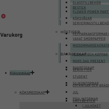
GLASSTILLBEHÖR
BESTICK
FLOWER POWER PART
0
KÖKSVÅGAR
SERVERINGSTILLBEH
HÖGTIDER
Varukorg
PEPPARKAKSFORMAR 
VAXAT SMÖRPAPPER
MIDSOMMARDEKORATI
BAKREDSKAP
MUGGAR OCH KOPPAR
MORS DAG PRESENT
BAKREDSKAP
SERVETTER
Köksredskap
STUDENT
SILIKONFORMAR
OSTKNIVAR OCH BRÄD
KÖKSREDSKAP
JUL
PRALINFORMAR
GRILLBESTICK
I JULKÖKET