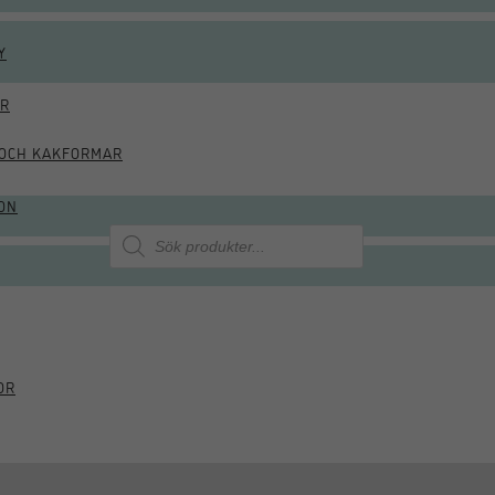
Y
ÖR
OCH KAKFORMAR
ON
Produktsökning
OR