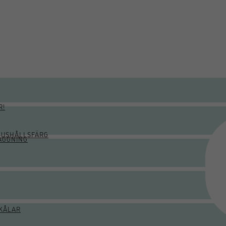
R!
HUSHÅLLSFÄRG
ÄGGNING
KÅLAR