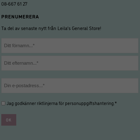
08-667 61 27
PRENUMERERA
Ta del av senaste nytt från Leila’s General Store!
Namn
*
Förnamn
Efternamn
E-
post
*
Hantering
Jag godkänner riktlinjerna för
personuppgiftshantering
.*
av
personuppgifter
*
*