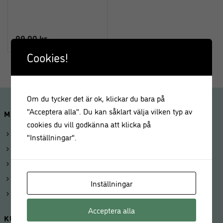
99,00
kr
Cookies!
Om du tycker det är ok, klickar du bara på
"Acceptera alla". Du kan såklart välja vilken typ av
MINA SIDOR
cookies du vill godkänna att klicka på
Logga in
"Inställningar".
Mitt konto
Beställningar
Kunduppgifter
Inställningar
Våra butiker
Acceptera alla
KUNDSERVICE