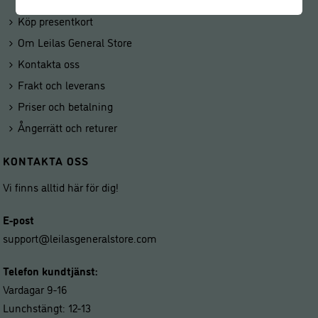
Köp presentkort
Om Leilas General Store
Kontakta oss
Frakt och leverans
Priser och betalning
Ångerrätt och returer
KONTAKTA OSS
Vi finns alltid här för dig!
E-post
support@leilasgeneralstore.com
Telefon kundtjänst:
Vardagar 9-16
Lunchstängt: 12-13